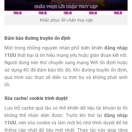
Khắc phục lỗi chặn truy cập
Đảm bảo đường truyền ổn định
Một trong những nguyên nhân phổ biến khiến
đăng nhập
11UU
thất bại là tín hiệu mạng yếu hoặc gián đoạn kết nối.
Người dùng nên thử chuyển sang mạng Wifi ổn định hoặc
sử dụng 4G để đảm bảo tốc độ. Khi đường truyền ổn định,
quá trình xác thực sẽ diễn ra trơn tru và không phát sinh
lỗi.
Xóa cache/ cookie trình duyệt
Lưu trữ cache quá lâu có thể khiến dữ liệu tài khoản bị lỗi
không thể nhận diện được. Trước khi thử lại
đăng nhập
11UU
, nên xóa cookie và làm mới bộ nhớ trình duyệt để hệ
thống cập nhật dữ liệu mới nhất. Thao tác này giúp tăng