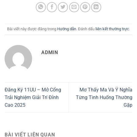
Bài viết này được đăng trong
Hướng dẫn
. Đánh dấu
liên kết thường trực
.
ADMIN
Đăng Ký 11UU – Mở Cổng
Mơ Thấy Ma Và Ý Nghĩa
Trải Nghiệm Giải Trí Đỉnh
Từng Tình Huống Thường
Cao 2025
Gặp
BÀI VIẾT LIÊN QUAN