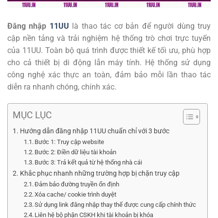
Đăng nhập
11UU
là thao tác cơ bản để người dùng truy
cập nền tảng và trải nghiệm hệ thống trò chơi trực tuyến
của 11UU. Toàn bộ quá trình được thiết kế tối ưu, phù hợp
cho cả thiết bị di động lẫn máy tính. Hệ thống sử dụng
công nghệ xác thực an toàn, đảm bảo mỗi lần thao tác
diễn ra nhanh chóng, chính xác.
MỤC LỤC
Hướng dẫn đăng nhập 11UU chuẩn chỉ với 3 bước
Bước 1: Truy cập website
Bước 2: Điền dữ liệu tài khoản
Bước 3: Trả kết quả từ hệ thống nhà cái
Khắc phục nhanh những trường hợp bị chặn truy cập
Đảm bảo đường truyền ổn định
Xóa cache/ cookie trình duyệt
Sử dụng link đăng nhập thay thế được cung cấp chính thức
Liên hệ bộ phận CSKH khi tài khoản bị khóa