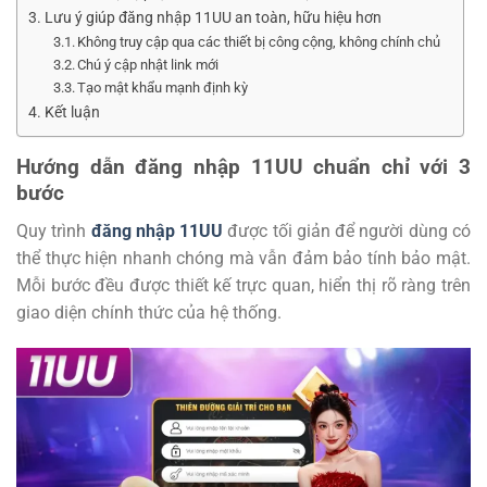
Lưu ý giúp đăng nhập 11UU an toàn, hữu hiệu hơn
Không truy cập qua các thiết bị công cộng, không chính chủ
Chú ý cập nhật link mới
Tạo mật khẩu mạnh định kỳ
Kết luận
Hướng dẫn đăng nhập 11UU chuẩn chỉ với 3
bước
Quy trình
đăng nhập 11UU
được tối giản để người dùng có
thể thực hiện nhanh chóng mà vẫn đảm bảo tính bảo mật.
Mỗi bước đều được thiết kế trực quan, hiển thị rõ ràng trên
giao diện chính thức của hệ thống.