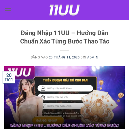
Bỏ
qua
nội
dung
Đăng Nhập 11UU – Hướng Dẫn
Chuẩn Xác Từng Bước Thao Tác
ĐĂNG VÀO
20 THÁNG 11, 2025
BỞI
ADMIN
20
Th11