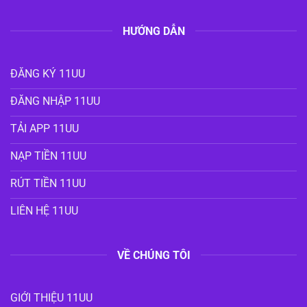
HƯỚNG DẪN
ĐĂNG KÝ 11UU
ĐĂNG NHẬP 11UU
TẢI APP 11UU
NẠP TIỀN 11UU
RÚT TIỀN 11UU
LIÊN HỆ 11UU
VỀ CHÚNG TÔI
GIỚI THIỆU 11UU