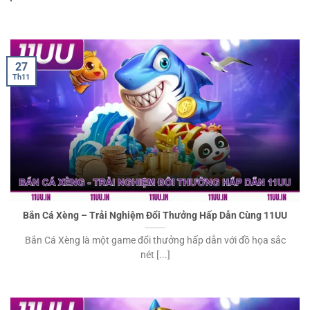
27
Th11
Bắn Cá Xèng – Trải Nghiệm Đổi Thưởng Hấp Dẫn Cùng 11UU
Bắn Cá Xèng là một game đổi thưởng hấp dẫn với đồ họa sắc
nét [...]